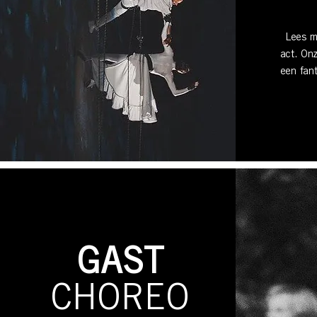
Lees m
act. On
een fant
GAST
CHOREO