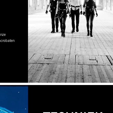
onze
acrobaten