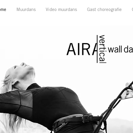
ome
Muurdans
Video muurdans
Gast choreografie