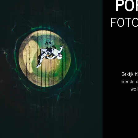
PO
FOTO
Bekijk h
hier de 
we 