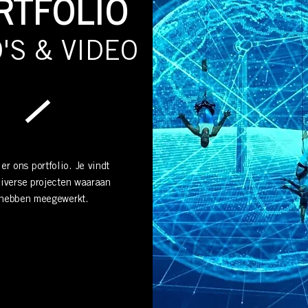
RTFOLIO
'S & VIDEO
ier ons portfolio. Je vindt
diverse projecten waaraan
hebben meegewerkt.